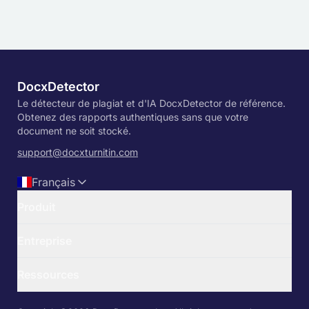
DocxDetector
Le détecteur de plagiat et d'IA DocxDetector de référence.
Obtenez des rapports authentiques sans que votre
document ne soit stocké.
support@docxturnitin.com
Français
Produit
Vérification gratuite avec Turnitin
Entreprise
footer.free-ai-detector
TurnDetect
Nous contacter
TurnitDetect
Ressources
Politique de confidentialité
Tarifs
Conditions générales
Informations
Connexion