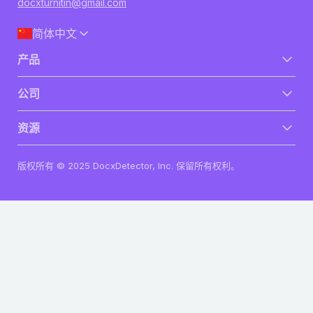
docxturnitin@gmail.com
简体中文
产品
购买
公司
登录
注册
联系我们
资源
隐私政策
条款与条件
资讯
版权所有 © 2025 DocxDetector, Inc. 保留所有权利。