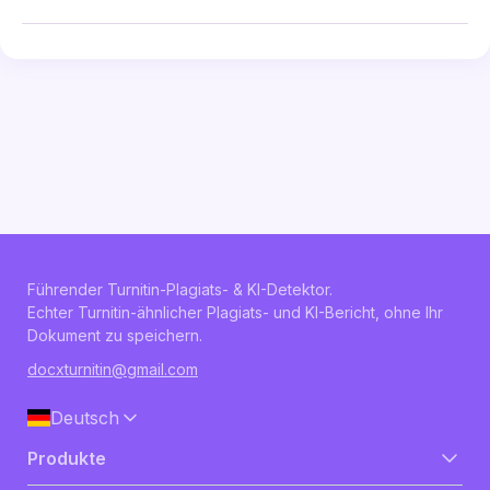
Führender Turnitin-Plagiats- & KI-Detektor.
Echter Turnitin-ähnlicher Plagiats- und KI-Bericht, ohne Ihr
Dokument zu speichern.
docxturnitin@gmail.com
Deutsch
Produkte